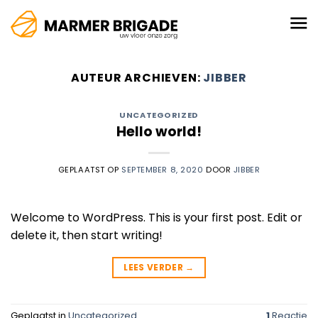
Ga
naar
inhoud
AUTEUR ARCHIEVEN:
JIBBER
UNCATEGORIZED
Hello world!
GEPLAATST OP
SEPTEMBER 8, 2020
DOOR
JIBBER
Welcome to WordPress. This is your first post. Edit or
delete it, then start writing!
LEES VERDER
→
Geplaatst in
Uncategorized
1
Reactie